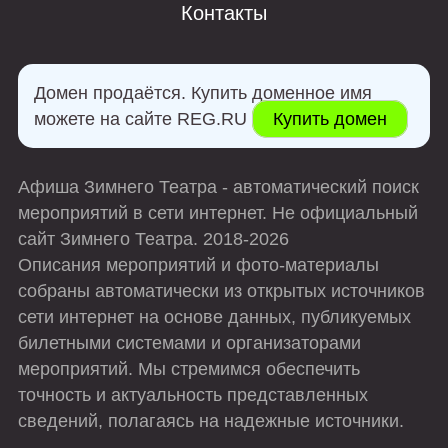
захватывание всего, что под руку. Но в версии
Контакты
Нового Театра, герой не настолько однозначен
— несмотря на свою скупость, он является
настоящим интеллектуалом и философом. В
Домен продаётся. Купить доменное имя
одиночестве он размышляет, рассуждает,
можете на сайте REG.RU
Купить домен
сомневается, вызывая симпатию.
Мир Гарпагона, воплощенный сценографом
Афиша Зимнего Театра - автоматический поиск
Александром Цветным, представляет собой
мероприятий в сети интернет. Не официальный
стилизованную библиотеку, настоящий уголок
сайт Зимнего Театра. 2018-2026
мыслителя, напичканный томами и другими
Описания мероприятий и фото-материалы
атрибутами кабинета европейского ученого.
собраны автоматически из открытых источников
Здесь обитает человек, способный цитировать
сети интернет на основе данных, публикуемых
Теофраста, Менандра и даже Будду. Костюмы
билетными системами и организаторами
Виктории Севрюковой, несмотря на отсутствие
мероприятий. Мы стремимся обеспечить
строгой историчности, передают атмосферу
точность и актуальность представленных
Франции XVII века: классичность и европейская
сведений, полагаясь на надежные источники.
изысканность присущи всем персонажам