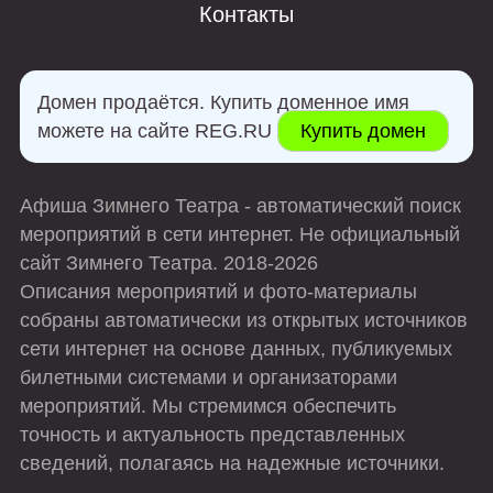
захватывание всего, что под руку. Но в версии
Контакты
Нового Театра, герой не настолько однозначен
— несмотря на свою скупость, он является
настоящим интеллектуалом и философом. В
Домен продаётся. Купить доменное имя
одиночестве он размышляет, рассуждает,
можете на сайте REG.RU
Купить домен
сомневается, вызывая симпатию.
Мир Гарпагона, воплощенный сценографом
Афиша Зимнего Театра - автоматический поиск
Александром Цветным, представляет собой
мероприятий в сети интернет. Не официальный
стилизованную библиотеку, настоящий уголок
сайт Зимнего Театра. 2018-2026
мыслителя, напичканный томами и другими
Описания мероприятий и фото-материалы
атрибутами кабинета европейского ученого.
собраны автоматически из открытых источников
Здесь обитает человек, способный цитировать
сети интернет на основе данных, публикуемых
Теофраста, Менандра и даже Будду. Костюмы
билетными системами и организаторами
Виктории Севрюковой, несмотря на отсутствие
мероприятий. Мы стремимся обеспечить
строгой историчности, передают атмосферу
точность и актуальность представленных
Франции XVII века: классичность и европейская
сведений, полагаясь на надежные источники.
изысканность присущи всем персонажам