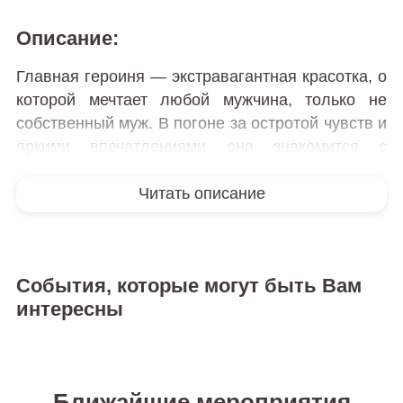
Описание:
Главная героиня — экстравагантная красотка, о
которой мечтает любой мужчина, только не
собственный муж. В погоне за остротой чувств и
яркими впечатлениями она знакомится с
молодым интеллигентом. Взбалмошная особа
Читать описание
быстро погружает нового знакомого в мощный
водоворот неотвратимых событий. Жизнь
молодого человека превращается в настоящий
хаос. Атмосфера накаляется с каждой минутой.
События, которые могут быть Вам
Как выкрутиться из сложившейся ситуации? Это
интересны
загадка, которою предстоит разгадать.
В спектакле есть всё: изящный юмор, взрыв
эмоций, неожиданные признания, коварство и,
конечно, любовь. Неожиданная развязка еще
Ближайшие мероприятия