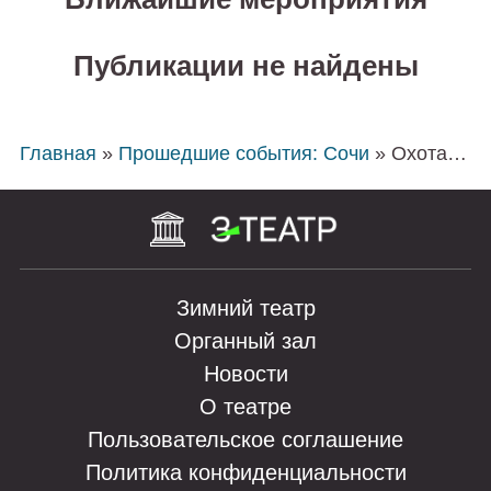
раз подтвердит истину: будь осторожен со
своими желаниями — они имеют свойство
Публикации не найдены
сбываться!
Увлекательная, динамичная комедия придется
по душе всем зрителям. А блистательный
Главная
»
Прошедшие события: Сочи
» Охота на мужчин
актерский состав спектакля принесет особый
шарм в постановку и сделает просмотр
незабываемым.
В ролях:
Зимний театр
Станислав Бондаренко
Органный зал
Иван Жидков
Анжелика Каширина
Новости
О театре
Пользовательское соглашение
Политика конфиденциальности