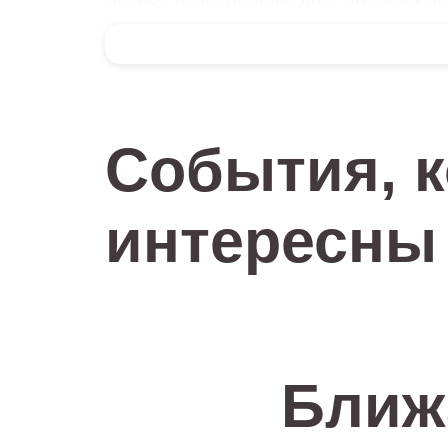
В знаменитой пьесе Вампилова мол
История, начинаясь с обмана, как 
людей и об их единственной правоте 
СПЕКТАКЛЬ РЕКОМЕНДОВАН ДЛЯ 
События, 
Потому что каждое поколение увидит
Молодежь увидит себя и увлечется ч
интересны
в искренность чувств. Дети, в ка
родителей.
Пьеса, названная драматургом ком
поставленная режиссером Сафоновы
Артисты – блистательный состав не т
Ближ