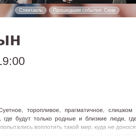
Спектакль
Прошедшие события: Сочи
ын
19:00
уетное, торопливое, прагматичное, слишком
, где будут только родные и близкие люди, гд
опытались воплотить такой мир, куда не донося
да невозможно попасть, купив билет на обычный 