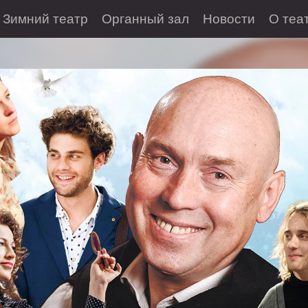
Зимний театр
Органный зал
Новости
О теа