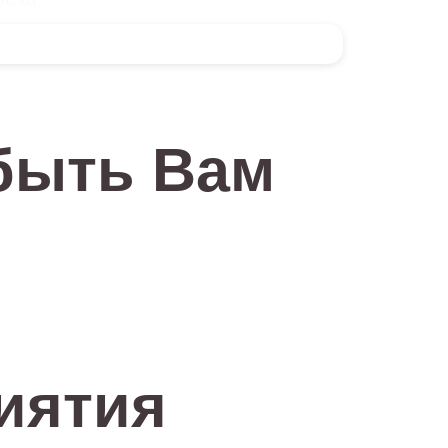
 дом, оказываются в гуще событий.
аимопонимании, о ранимости светлых
быть Вам
по потерянным в обществе ценностям.
оими прототипами, не сразу верящими
т еще один ключ к пониманию своих
и слез, светлых слез... Мастерски
и перенесена в наше с вами время!
иятия